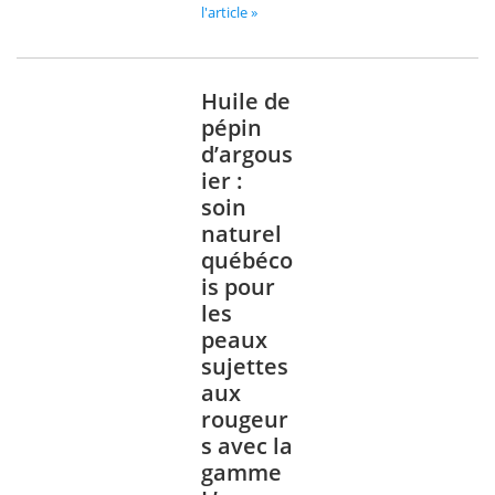
l'article »
Huile de
pépin
d’argous
ier :
soin
naturel
québéco
is pour
les
peaux
sujettes
aux
rougeur
s avec la
gamme