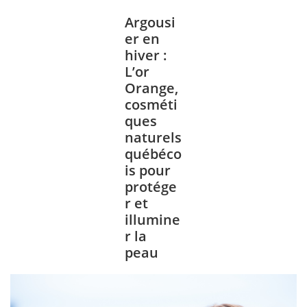
Argousi
er en
hiver :
L’or
Orange,
cosméti
ques
naturels
québéco
is pour
protége
r et
illumine
r la
peau