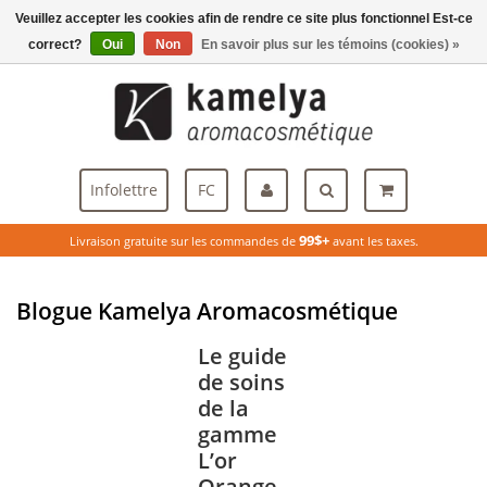
Veuillez accepter les cookies afin de rendre ce site plus fonctionnel Est-ce
Menu
correct?
Oui
Non
En savoir plus sur les témoins (cookies) »
Infolettre
FC
99$+
Livraison gratuite sur les commandes de
avant les taxes.
Blogue Kamelya Aromacosmétique
Le guide
de soins
de la
gamme
L’or
Orange,