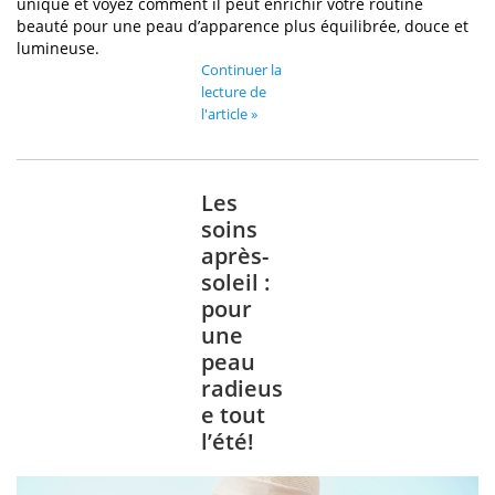
unique et voyez comment il peut enrichir votre routine
beauté pour une peau d’apparence plus équilibrée, douce et
lumineuse.
Continuer la
lecture de
l'article »
Les
soins
après-
soleil :
pour
une
peau
radieus
e tout
l’été!