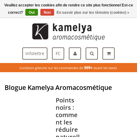
Veuillez accepter les cookies afin de rendre ce site plus fonctionnel Est-ce
Menu
correct?
Oui
Non
En savoir plus sur les témoins (cookies) »
Infolettre
FC
99$+
Livraison gratuite sur les commandes de
avant les taxes.
Blogue Kamelya Aromacosmétique
Points
noirs :
comme
nt les
réduire
naturell