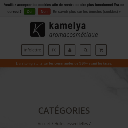
Veuillez accepter les cookies afin de rendre ce site plus fonctionnel Est-ce
Menu
correct?
Oui
Non
En savoir plus sur les témoins (cookies) »
Infolettre
FC
99$+
Livraison gratuite sur les commandes de
avant les taxes.
CATÉGORIES
Accueil
/
Huiles essentielles
/