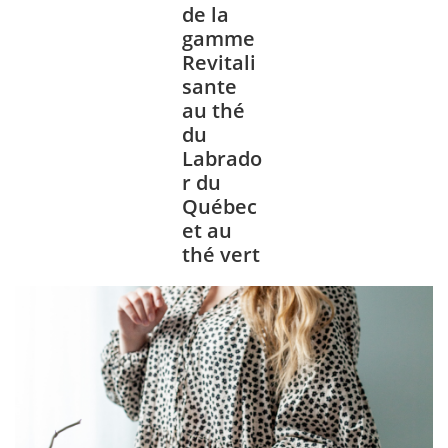
de la
gamme
Revitali
sante
au thé
du
Labrado
r du
Québec
et au
thé vert