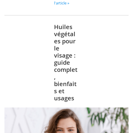
l'article »
Huiles
végétal
es pour
le
visage :
guide
complet
,
bienfait
s et
usages