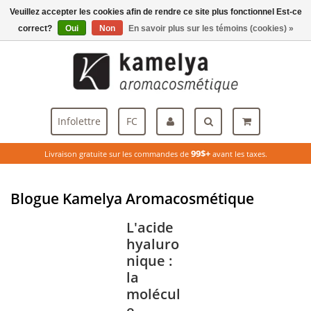
Veuillez accepter les cookies afin de rendre ce site plus fonctionnel Est-ce
Menu
correct?
Oui
Non
En savoir plus sur les témoins (cookies) »
Infolettre
FC
99$+
Livraison gratuite sur les commandes de
avant les taxes.
Blogue Kamelya Aromacosmétique
L'acide
hyaluro
nique :
la
molécul
e