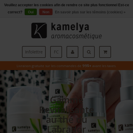
Veuillez accepter les cookies afin de rendre ce site plus fonctionnel Est-ce
Menu
correct?
Oui
Non
En savoir plus sur les témoins (cookies) »
Infolettre
FC
99$+
Livraison gratuite sur les commandes de
avant les taxes.
Gamme
Revitalisante
au thé du
Labrador