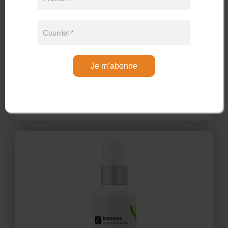
Courriel
*
Je m’abonne
Kamelya Sérum visage de nuit Revitalisant
72,00 CAD
Sans les taxes