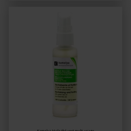
Kamelya Huile thé vert multi-usage