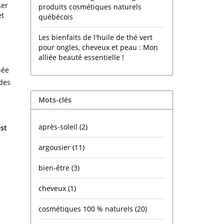
ser
produits cosmétiques naturels
et
québécois
Les bienfaits de l'huile de thé vert
pour ongles, cheveux et peau : Mon
alliée beauté essentielle !
née
 des
Mots-clés
après-soleil
(2)
st
argousier
(11)
bien-être
(3)
cheveux
(1)
cosmétiques 100 % naturels
(20)