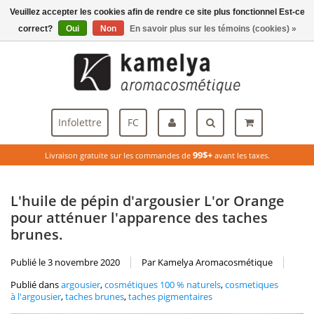
Veuillez accepter les cookies afin de rendre ce site plus fonctionnel Est-ce
Menu
correct?
Oui
Non
En savoir plus sur les témoins (cookies) »
Infolettre
FC
99$+
Livraison gratuite sur les commandes de
avant les taxes.
L'huile de pépin d'argousier L'or Orange
pour atténuer l'apparence des taches
brunes.
Publié le
3 novembre 2020
Par Kamelya Aromacosmétique
Publié dans
argousier
,
cosmétiques 100 % naturels
,
cosmetiques
à l'argousier
,
taches brunes
,
taches pigmentaires