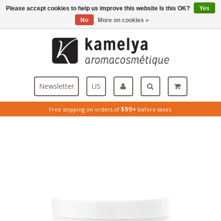
Please accept cookies to help us improve this website Is this OK?
Yes
Menu
No
More on cookies »
Newsletter
US
$99+
Free shipping on orders of
before taxes.