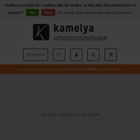
Veuillez accepter les cookies afin de rendre ce site plus fonctionnel Est-ce
Menu
correct?
Oui
Non
En savoir plus sur les témoins (cookies) »
Infolettre
FC
99$+
Livraison gratuite sur les commandes de
avant les taxes.
Accueil
/
Marques
/
Kamelya