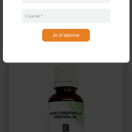
Courriel
*
Kamelya Huile essentielle Respiratoire
Je m’abonne
24,95 CAD
Sans les taxes