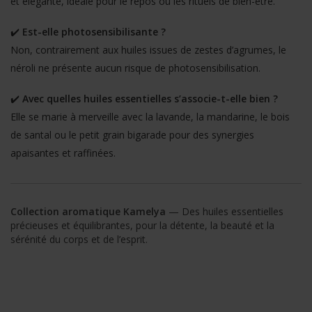
et élégante, idéale pour le repos ou les rituels de bien-être.
✔️
Est-elle photosensibilisante ?
Non, contrairement aux huiles issues de zestes d’agrumes, le
néroli ne présente aucun risque de photosensibilisation.
✔️
Avec quelles huiles essentielles s’associe-t-elle bien ?
Elle se marie à merveille avec la lavande, la mandarine, le bois
de santal ou le petit grain bigarade pour des synergies
apaisantes et raffinées.
Collection aromatique Kamelya
— Des huiles essentielles
précieuses et équilibrantes, pour la détente, la beauté et la
sérénité du corps et de l’esprit.