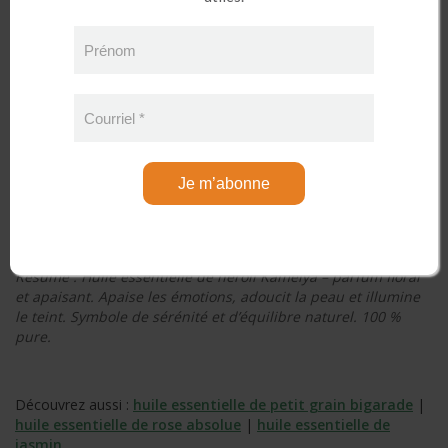
Prénom
Huiles essentielles 100 % pures et authentiques • Expertise
québécoise depuis 2011
Courriel
*
Les huiles essentielles Kamelya sont sélectionnées pour leur
pureté, leur richesse aromatique et leur fiabilité, dans le
Je m’abonne
respect des standards de qualité les plus élevés.
Résumé : Huile essentielle de néroli Kamelya – parfum floral
et apaisant. Apaise les émotions, adoucit la peau et illumine
le teint. Symbole de sérénité et d’équilibre naturel. 100 %
pure.
Découvrez aussi :
huile essentielle de petit grain bigarade
|
huile essentielle de rose absolue
|
huile essentielle de
jasmin
.