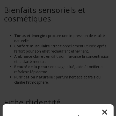
Bienfaits sensoriels et
cosmétiques
Tonus et énergie :
procure une impression de vitalité
naturelle.
Confort musculaire :
traditionnellement utilisée après
l’effort pour son effet réchauffant et vivifiant.
Ambiance claire :
en diffusion, favorise la concentration
et la clarté mentale.
Beauté de la peau :
en usage dilué, aide à tonifier et
rafraîchir l’épiderme.
Purification naturelle :
parfum herbacé et frais qui
clarifie l’atmosphère.
Fiche d’identité