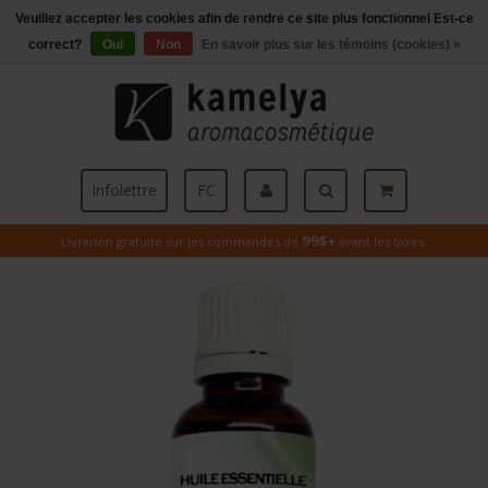
Veuillez accepter les cookies afin de rendre ce site plus fonctionnel Est-ce
Menu
correct?
Oui
Non
En savoir plus sur les témoins (cookies) »
Infolettre
FC
99$+
Livraison gratuite sur les commandes de
avant les taxes.