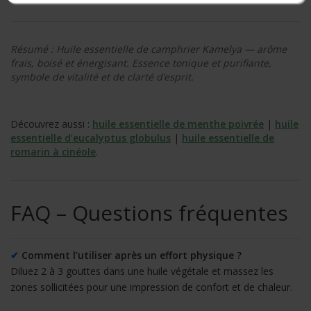
Résumé : Huile essentielle de camphrier Kamelya — arôme
frais, boisé et énergisant. Essence tonique et purifiante,
symbole de vitalité et de clarté d’esprit.
Découvrez aussi :
huile essentielle de menthe poivrée
|
huile
essentielle d’eucalyptus globulus
|
huile essentielle de
romarin à cinéole
.
FAQ – Questions fréquentes
✔
Comment l’utiliser après un effort physique ?
Diluez 2 à 3 gouttes dans une huile végétale et massez les
zones sollicitées pour une impression de confort et de chaleur.